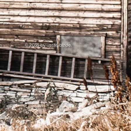
Şart ve Koşullar
İade Politikası
© 2035 by ustasibizde.