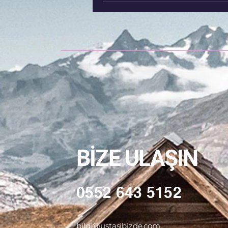
BİZE ULAŞIN
0552 643 5152
bilgi@ustasibizde.com