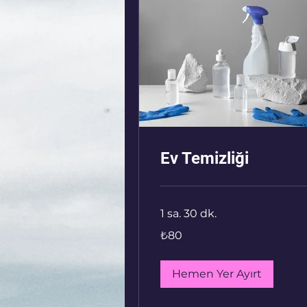
Ev Temizliği
1 sa. 30 dk.
₺80
₺80
Türk
lirası
Hemen Yer Ayırt