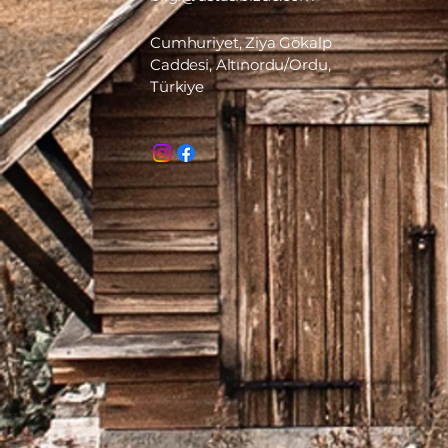
Cumhuriyet, Ziya Gökalp
Caddesi, Altınordu/Ordu,
Türkiye